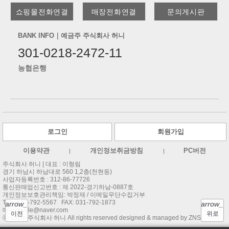
쇼핑몰전화연결
매장전화연결
문의게시판
BANK INFO｜예금주 주식회사 허니
301-0218-2472-11
농협은행
로그인
회원가입
이용약관
개인정보취금방침
PC버전
주식회사 허니 |
대표 : 이형림
경기 하남시 하남대로 560 1,2층(천현동)
사업자등록번호 : 312-86-77726
통신판매업신고번호 : 제 2022-경기하남-0887호
개인정보보호관리책임: 박정재 / 이메일무단수집거부
TEL:
031-792-5567
FAX: 031-792-1873
arrow_back
arrow_u
메일:
hyrile@naver.com
이전
위로
ⓒ 2026, 주식회사 허니 All rights reserved designed & managed by ZNS.