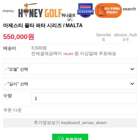
골프클럽
골프용품
그립/피팅
오프라인매장
search
menu
마제스티 몰타 퍼터 시리즈 / MALTA
favorite
device_hub
550,000원
찜
공유
3,500원
배송비
전체결제금액이
원 이상일때 무료배송
100,000
수량
쿠폰 다운
추가정보보기
keyboard_arrow_down